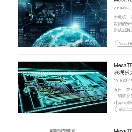
2019-08-08
大数据、
数据的安
造成威胁
栈，保障
MesaT
MesaT
展现强
2019-08-08
近日，在日本
一明研究员
计算框架
际影响力
系统安
Mesa