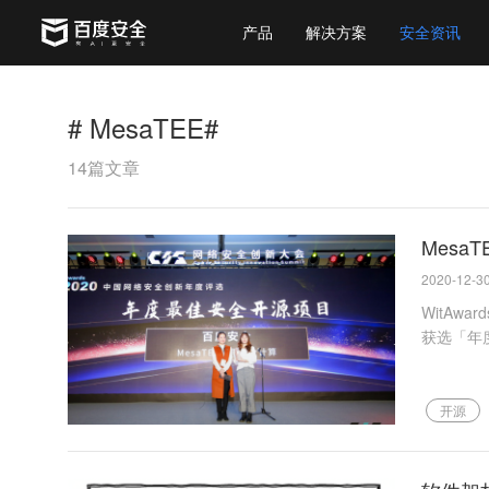
产品
解决方案
安全资讯
# MesaTEE#
14篇文章
Mesa
2020-12-30
WitAw
获选「年
开源