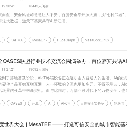
 19:38:41
18443人阅读
滚滚而至，安全风险却隐隐让人不安，百度安全举开源大旗，执“七种武器”
算法大数据，邀天下英豪共守AI新江湖。
全
KARMA
MesaLink
HugeGraph
MesaLockLinux
EE
OpenRASP
AdvBox
点石安全计算平台
全OASES联盟行业技术交流会圆满举办，百位嘉宾共话A
 11:27:21
19092人阅读
已经到了落地普及阶段，AIoT终端设备正在逐步走入普通人的生活。AI的出
的硬件产品开始互联互通，人与环境的交互也更加多元。不得不承认，AIo
活场景的变革带来新契机。而与此同时，万物互联时代下的万物安全，也
忽视的问题。
全
OASES
开源
AI
AI公司
百度安全实验室
物联网
IoT
KARMA
OpenRASP
MesaLockLinux
MesaLink
EE
AdvBox
HugeGraph
点石安全计算平台
百度世界大会 | MesaTEE —— 打造可信安全的城市智能基