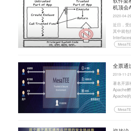
软件架构
机顶会A
2020-04-29
近日，受
其中就包括了百
Interf
一组针对In
MesaT
全票通过
2019-11-21
著名开源社
Apach
Apac
MesaT
迎战沪