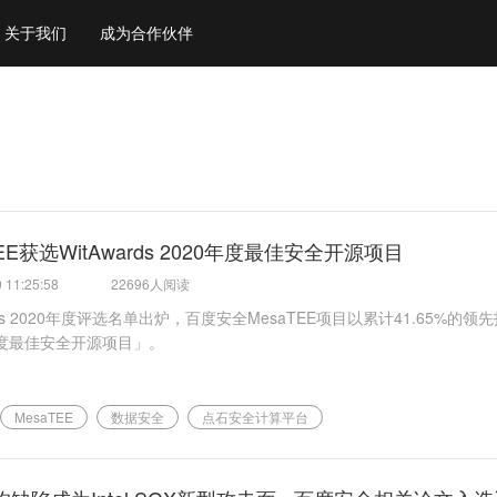
关于我们
成为合作伙伴
TEE获选WitAwards 2020年度最佳安全开源项目
 11:25:58
22696人阅读
ards 2020年度评选名单出炉，百度安全MesaTEE项目以累计41.65%的领
度最佳安全开源项目」。
MesaTEE
数据安全
点石安全计算平台