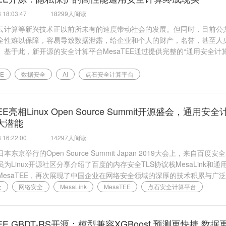
 18:03:47
18299人阅读
云计算等新兴技术正以前所未有的速度带动社会的发展。但同时，目前公
全性难以保障，容易导致数据泄露，给企业和个人的财产，名誉，甚至人
。基于此，新开源的安全计算平台MesaTEE通过提供完整的“通用安全计算
功能多样化、最大化的同时，维护用户数据隐私和网络安全。
EE
数据安全
AI
点石安全计算平台
EE亮相Linux Open Source Summit开源盛会，通用安全
大潜能
 16:22:00
14297人阅读
东京举行的Open Source Summit Japan 2019大会上，来自百度安
为Linux开源社区分享介绍了百度的内存安全TLS协议栈MesaLink和通
MesaTEE，再次展现了中国企业在网络安全领域的深厚的技术积累与广
。
全
网络安全
MesaLink
MesaTEE
点石安全计算平台
TEE GBDT-RS开源：模型兼容XGBoost 预测更快捷 数据