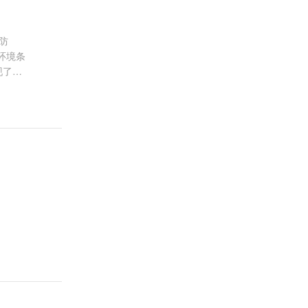
极防
环境条
现了自