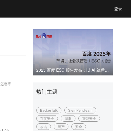
登录
2025 百度 ESG 报告发布：以 AI 筑盾，共建可信数字生态
先投票率
热门主题
BackerTalk
SiemPentTeam
百度安全
漏洞
智能安全
攻击
黑产
安全