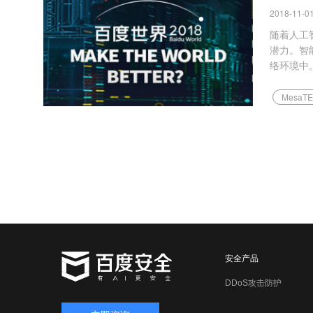
2018-11-01
随着人工
潜力。智
络环境中
MesaT
安全产品
DDoS攻击防护