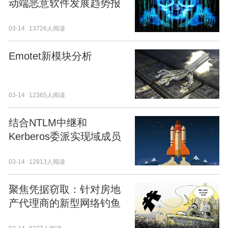
动端恶意软件发展趋势报
告
03-14
13726人阅读
Emotet新模块分析
03-14
12365人阅读
结合NTLM中继和
Kerberos委派实现域成员
机器的提权
03-14
12813人阅读
聚焦凭据窃取：针对房地
产代理商的新型网络钓鱼
活动分析