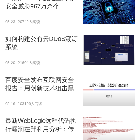
安全威胁967万余个
05-23
20749人阅读
如何构建公有云DDoS溯源
系统
05-20
21604人阅读
百度安全发布互联网安全
报告：用创新技术狙击黑
产（附下载链接）
05-16
103106人阅读
最新WebLogic远程代码执
行漏洞在野利用分析：传
播勒索软件、挖矿和发动