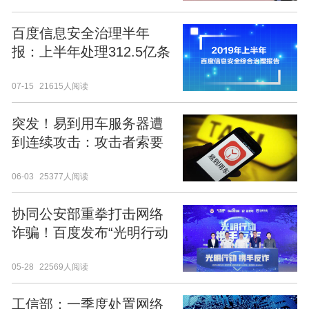
百度信息安全治理半年
报：上半年处理312.5亿条
有害信息，认证3100个社
07-15
21615人阅读
保公积金官网
突发！易到用车服务器遭
到连续攻击：攻击者索要
巨额比特币
06-03
25377人阅读
协同公安部重拳打击网络
诈骗！百度发布“光明行动
计划”
05-28
22569人阅读
工信部：一季度处置网络