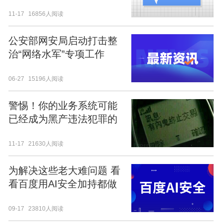
11-17
16856人阅读
公安部网安局启动打击整
治“网络水军”专项工作
06-27
15196人阅读
警惕！你的业务系统可能
已经成为黑产违法犯罪的
凶器
11-17
21630人阅读
为解决这些老大难问题 看
看百度用AI安全加持都做
了啥
09-17
23810人阅读