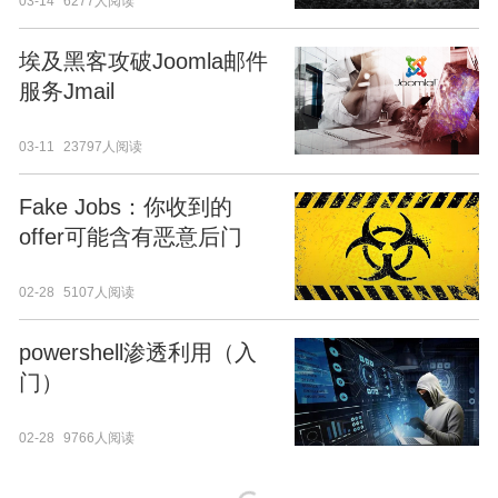
03-14
6277人阅读
埃及黑客攻破Joomla邮件
服务Jmail
03-11
23797人阅读
Fake Jobs：你收到的
offer可能含有恶意后门
02-28
5107人阅读
powershell渗透利用（入
门）
02-28
9766人阅读