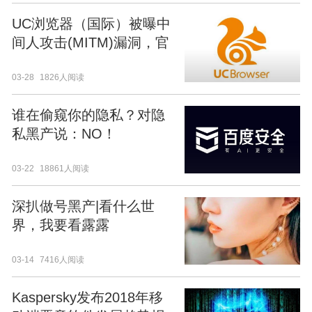
UC浏览器（国际）被曝中
间人攻击(MITM)漏洞，官
方回应：已修复，国内版
03-28
1826人阅读
不受影响
谁在偷窥你的隐私？对隐
私黑产说：NO！
03-22
18861人阅读
深扒做号黑产|看什么世
界，我要看露露
03-14
7416人阅读
Kaspersky发布2018年移