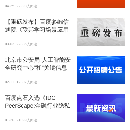
04-25
22993人阅读
【重磅发布】百度参编信
通院《联邦学习场景应用
研究报告（2022年）》
03-03
22886人阅读
北京市公安局“人工智能安
全研究中心”和“关键信息
基础设施保护中心”2022年
02-11
12307人阅读
公开招聘工作人员
百度点石入选《IDC
PeerScape:金融行业隐私
保护计算探索与实践》成
01-20
21099人阅读
功案例