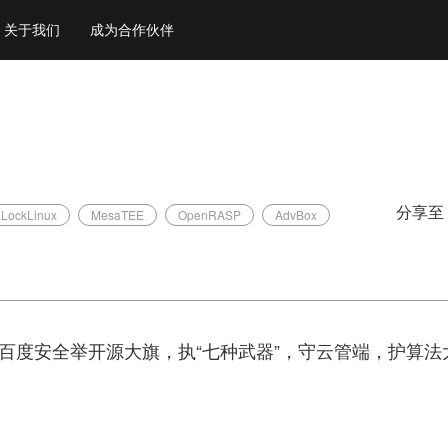
关于我们
成为合作伙伴
分享至
LockLinux
MesaTEE
OpenRASP
AdvBox
百度安全举开源大旗，执“七种武器”，守云管端，护算法