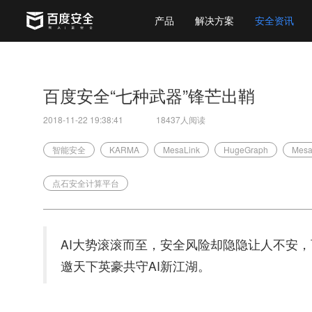
产品
解决方案
安全资讯
百度安全“七种武器”锋芒出鞘
2018-11-22 19:38:41
18437人阅读
智能安全
KARMA
MesaLink
HugeGraph
Mesa
点石安全计算平台
AI大势滚滚而至，安全风险却隐隐让人不安，
邀天下英豪共守AI新江湖。