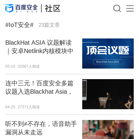
#
IoT安全
#
23
篇文章
BlackHat ASIA 议题解读
｜安卓Netlink内核模块中
隐藏的“传送门”
05-10
32667人阅读
连中三元！百度安全多篇
议题入选Blackhat Asia，
以硬技术发现“芯”问题
04-25
27371人阅读
听不到≠不存在，语音助手
漏洞从未走远