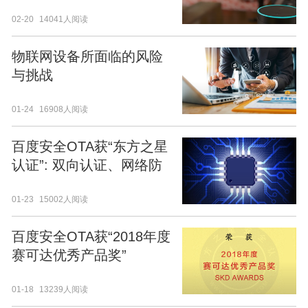
02-20
14041人阅读
物联网设备所面临的风险
与挑战
01-24
16908人阅读
百度安全OTA获“东方之星
认证”: 双向认证、网络防
护、升级防护能力突出
01-23
15002人阅读
百度安全OTA获“2018年度
赛可达优秀产品奖”
01-18
13239人阅读