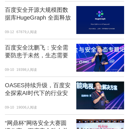
百度安全开源大规模图数
据库HugeGraph 全面释放
大数据价值
09-12
67879人阅读
百度安全沈鹏飞：安全需
要防患于未然，生态需要
提前布局与共建
09-10
19398人阅读
OASES持续升级，百度安
全探索AI时代下的行业安
全解决方案
09-10
19006人阅读
“网鼎杯”网络安全大赛圆