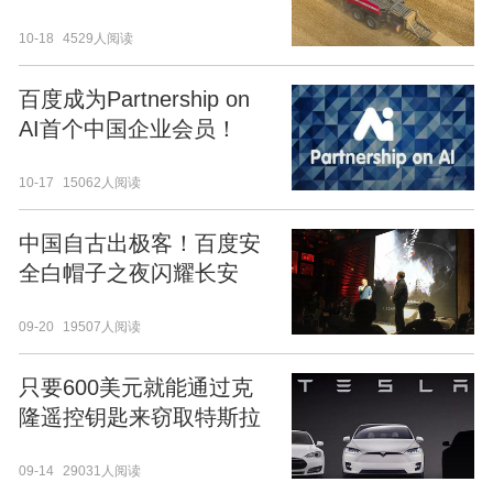
10-18
4529人阅读
百度成为Partnership on
AI首个中国企业会员！
10-17
15062人阅读
中国自古出极客！百度安
全白帽子之夜闪耀长安
09-20
19507人阅读
只要600美元就能通过克
隆遥控钥匙来窃取特斯拉
Model S
09-14
29031人阅读