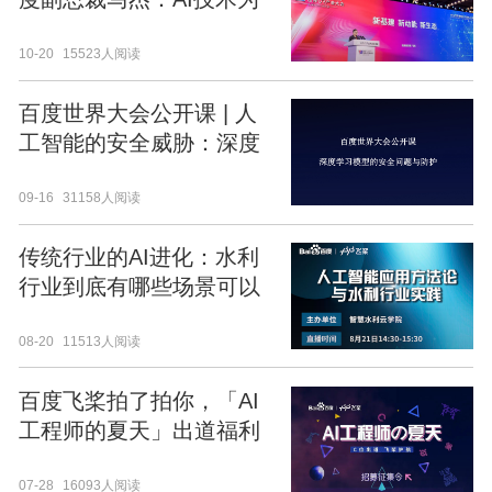
VR产业带来无限可能
10-20
15523人阅读
百度世界大会公开课 | 人
工智能的安全威胁：深度
学习中的攻防对抗分析
09-16
31158人阅读
传统行业的AI进化：水利
行业到底有哪些场景可以
通过AI赋能？
08-20
11513人阅读
百度飞桨拍了拍你，「AI
工程师的夏天」出道福利
助你登上人生巅峰！
07-28
16093人阅读