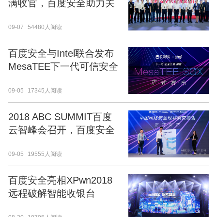
满收官，百度安全助力关
键信息基础设施保护
09-07
54480人阅读
百度安全与Intel联合发布
MesaTEE下一代可信安全
计算服务框架
09-05
17345人阅读
2018 ABC SUMMIT百度
云智峰会召开，百度安全
升级打造AI时代的安全生
09-05
19555人阅读
态
百度安全亮相XPwn2018
远程破解智能收银台