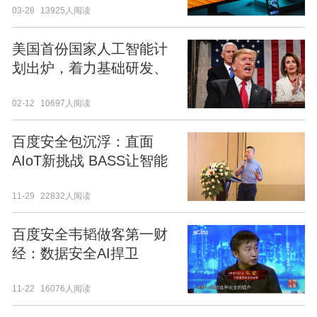
03-28
13925人阅读
美国首份国家人工智能计
划出炉，着力基础研发、
培养AI工人
02-12
10697人阅读
百度安全包沉浮：直面
AIoT新挑战 BASS让智能
生活更安全
11-29
22832人阅读
百度安全韦韬做客第一财
经：数据安全AI捍卫
11-22
16076人阅读