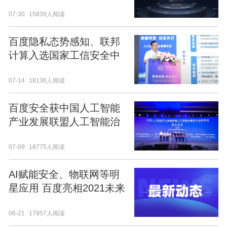
字化底座关键一环
07-30
15839人阅读
百度隐私态势感知、联邦
计算入选国家工信安全中
心《人工智能数据安全与
07-14
18136人阅读
监管机制研究》报告
百度安全获中国人工智能
产业发展联盟人工智能治
理与可信委员会授证
07-09
18775人阅读
AI赋能安全、物联网等明
星应用 百度亮相2021未来
网络发展大会
06-21
17957人阅读