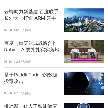
云端助力新基建 百度联手
长沙天心打造 ARM 云手
机产业基地
07-10
14252人阅读
百度与重庆达成战略合作
Robin：AI要扎扎实实落地
08-30
21837人阅读
基于PaddlePaddle的数据
投毒攻击
08-16
18162人阅读
推动新一代人工智能健康