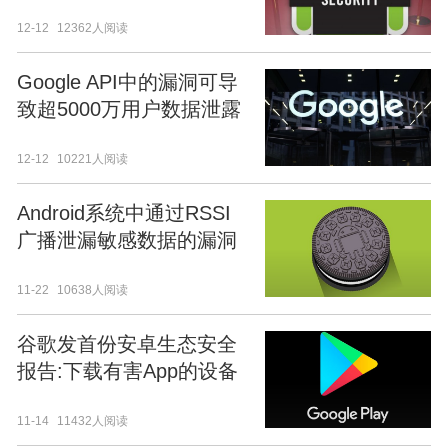
下架22款恶意软件
12-12
12362人阅读
Google API中的漏洞可导
致超5000万用户数据泄露
12-12
10221人阅读
Android系统中通过RSSI
广播泄漏敏感数据的漏洞
详情披露(CVE-2018-
11-22
10638人阅读
9581)
谷歌发首份安卓生态安全
报告:下载有害App的设备
仅1%
11-14
11432人阅读