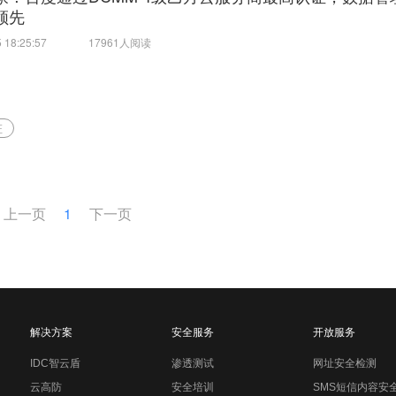
领先
 18:25:57
17961人阅读
证
上一页
1
下一页
解决方案
安全服务
开放服务
IDC智云盾
渗透测试
网址安全检测
云高防
安全培训
SMS短信内容安