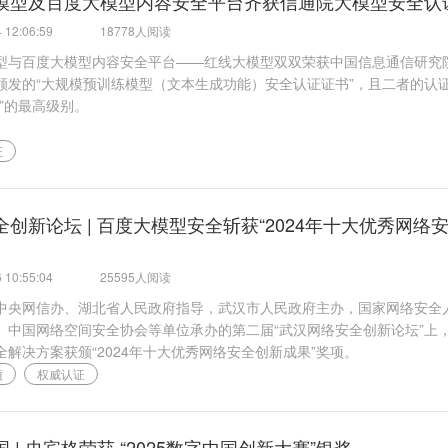
模型及百度大模型内容安全平台齐获信通院大模型安全认
 12:06:59
18778人阅读
型与百度大模型内容安全平台——红线大模型双双荣获中国信息通信研究
颁发的“大规模预训练模型（文本生成功能）安全认证证书”，且二者的认
级”的最高级别。
证
全创新论坛 | 百度大模型安全斩获“2024年十大优秀网络
 10:55:04
25595人阅读
中央网信办、湖北省人民政府指导，武汉市人民政府主办，国家网络安全
、中国网络空间安全协会等单位承办的第二届“武汉网络安全创新论坛”上
全解决方案获颁“2024年十大优秀网络安全创新成果”奖项。
项
权威认证
 | 史宾格荣获 “2025数字中国创新大赛”银奖