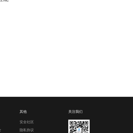
其他
关注我们
安全社区
全
隐私协议