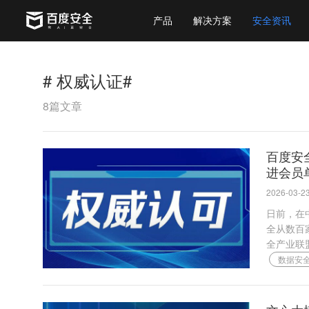
产品
解决方案
安全资讯
# 权威认证#
8篇文章
百度安
进会员
2026-03-23
日前，在
全从数百
全产业联
的履职表现
数据安