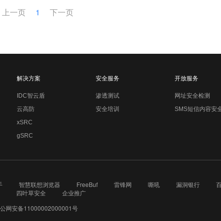
上一页
1
下一页
解决方案
安全服务
开放服务
IDC智云盾
渗透测试
网址安全检测
云高防
安全培训
SMS短信内容安
xSRC
gSRC
手
智慧联想浏览器
FreeBuf
雷锋网
嘶吼
漏洞银行
四叶草安全
企业推广
公网安备11000002000001号