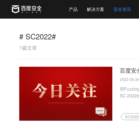
产品
解决方案
安全资讯
# SC2022#
1篇文章
百度安全
2022-06-24
用Fuz
SC 202
SC2022