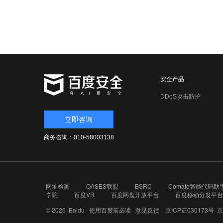
安全产品
DDoS攻击防护
立即咨询
商务咨询：010-58003138
网址检测
OASES联盟
BSRC
Comate智能代码助
学院
百度VR
百度网盘开放平台
百度移动分发平台
© 2026 Baidu
使用百度前必读
意见反馈
京ICP证030173号
京