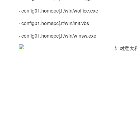
·
config01.homepc[.it/win/woffice.exe
·
config01.homepc[.it/win/init.vbs
·
config01.homepc[.it/win/winsw.exe