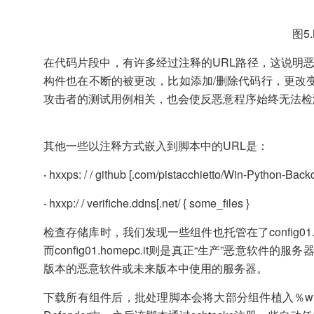
图5
在代码片段中，有许多经过注释的URL路径，这说明恶
构件也在不断的被更改，比如添加/删除代码行，更改
攻击者的测试用例相关，也会使反恶意程序始终无法检
其他一些以注释方式嵌入到脚本中的URL是：
·
hxxps: / / github [.com/pistacchietto/Win-Python-Bac
·
hxxp:/ / verifiche.ddns[.net/ { some_files }
检查存储库时，我们发现一些组件也托管在了config01.home
而config01.homepc.it则是真正“生产”恶意软件的服
版本的恶意软件或未来版本中使用的服务器。
下载所有组件后，批处理脚本会将大部分组件植入％windir％