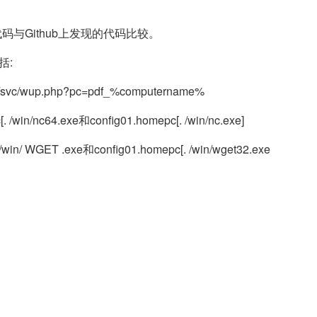
代码与Github上发现的代码比较。
括:
/wup.php?pc=pdf_%computername%
/nc64.exe和config01.homepc[. /win/nc.exe]
 WGET .exe和config01.homepc[. /win/wget32.exe