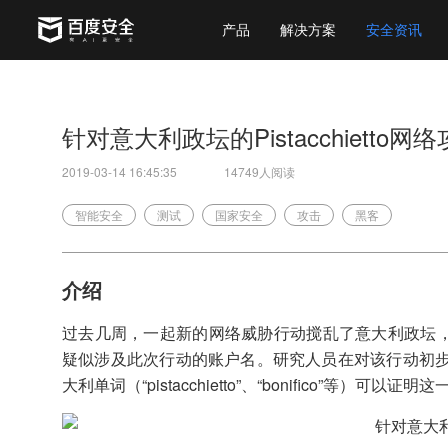
产品
解决方案
安全资讯
针对意大利政坛的Pistacchietto网
2019-03-14 16:45:35
14749人阅读
智能安全
测试
国家安全
攻击
黑客
介绍
过去几周，一起新的网络威胁行动搅乱了意大利政坛，该行动被称为“
疑似涉及此次行动的账户名。研究人员在对该行动初
大利单词（“pistacchietto”、“bonifico”等）可以证明