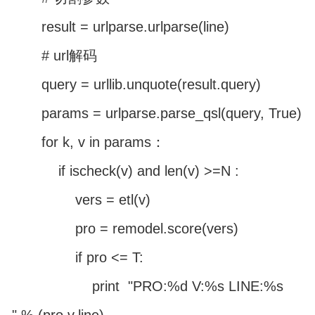
result = urlparse.urlparse(line)
# url解码
query = urllib.unquote(result.query)
params = urlparse.parse_qsl(query, True)
for k, v in params：
if ischeck(v) and len(v) >=N :
vers = etl(v)
pro = remodel.score(vers)
if pro <= T:
print "PRO:%d V:%s LINE:%s
" % (pro,v,line)