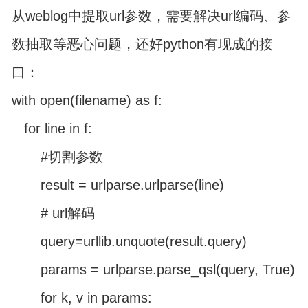
从weblog中提取url参数，需要解决url编码、参
数抽取等恶心问题，还好python有现成的接
口：
with open(filename) as f:
for line in f:
#切割参数
result = urlparse.urlparse(line)
# url解码
query=urllib.unquote(result.query)
params = urlparse.parse_qsl(query, True)
for k, v in params: