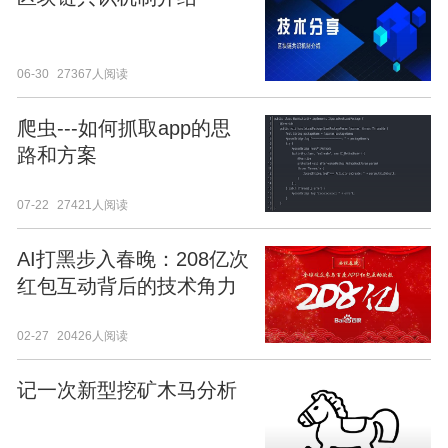
06-30
27367人阅读
爬虫---如何抓取app的思
路和方案
07-22
27421人阅读
AI打黑步入春晚：208亿次
红包互动背后的技术角力
02-27
20426人阅读
记一次新型挖矿木马分析