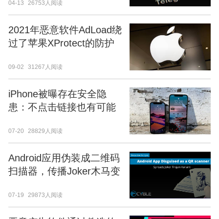
04-13
26753人阅读
用户密码
2021年恶意软件AdLoad绕
过了苹果XProtect的防护
09-02
31267人阅读
iPhone被曝存在安全隐
患：不点击链接也有可能
被入侵
07-20
28829人阅读
Android应用伪装成二维码
扫描器，传播Joker木马变
体
07-19
29873人阅读