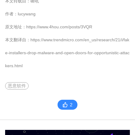
本文转载自：嘶吼
作者：lucywang
原文地址：https://www.4hou.com/posts/3VQR
本文翻译自：https://www.trendmicro.com/en_us/research/21/i/fak
e-installers-drop-malware-and-open-doors-for-opportunistic-attac
kers.html
恶意软件
2