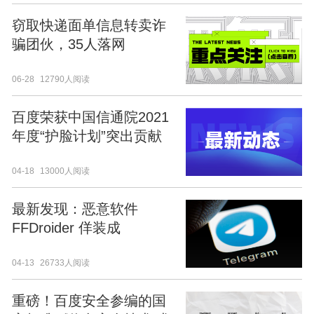
窃取快递面单信息转卖诈
骗团伙，35人落网
06-28
12790人阅读
百度荣获中国信通院2021
年度“护脸计划”突出贡献
单位
04-18
13000人阅读
最新发现：恶意软件
FFDroider 佯装成
Telegram 攻击窃取浏览器
04-13
26733人阅读
用户密码
重磅！百度安全参编的国