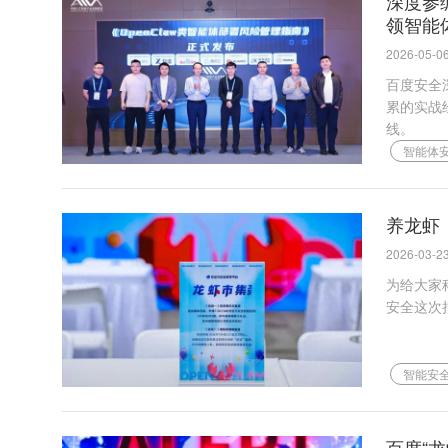
深度参编
领智能
2026-05-06
百度安全
累的实战
线。
智能体
养龙虾
2026-03-23
为给大家科
安全这次
智能安