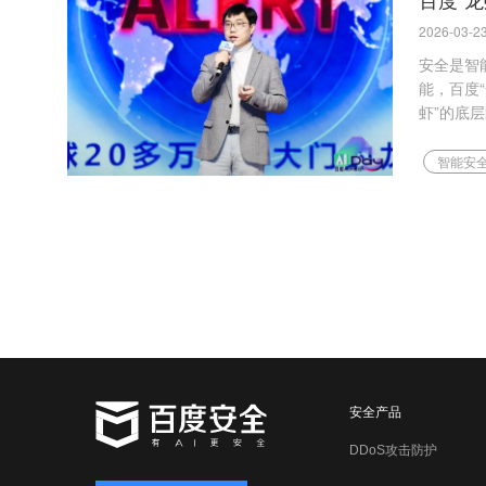
2026-03-23
安全是智
能，百度
虾”的底层
地用、规
智能安
安全产品
DDoS攻击防护