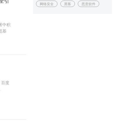
安全引
网络安全
黑客
恶意软件
署中积
范基
，百度
。