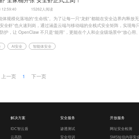
 12:59:40
15262人阅读
能体规模化落地的“生命线”。为了让每一只“龙虾”都能在安全边界内释放
“安全虾”也火速到岗，通过涵盖云端与移动端的全栈式安全矩阵，实现每只
防护，让 OpenClaw 不只是“能用”，更能在个人和企业级场景中“放心用
模化地用”。
全
AI安全
智能体安全
上一页
1
下一页
解决方案
安全服务
开放服务
IDC智云盾
渗透测试
网址安全检测
云高防
安全培训
SMS短信内容安