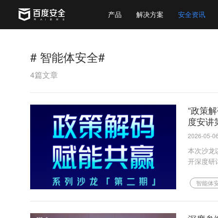
产品
解决方案
安全资讯
# 智能体安全#
4篇文章
“政策
度安讲
2026-05-06
本次沙龙
开深度研
智能体