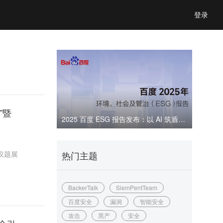
登录
”暨
2025 百度 ESG 报告发布：以 AI 筑盾，共建可信数字生态
议题展
热门主题
BackerTalk
SiemPentTeam
百度安全
漏洞
智能安全
攻击
黑产
安全