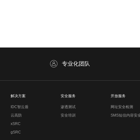
专业化团队
解决方案
安全服务
开放服务
IDC智云盾
渗透测试
网址安全检测
云高防
安全培训
SMS短信内容安
xSRC
gSRC