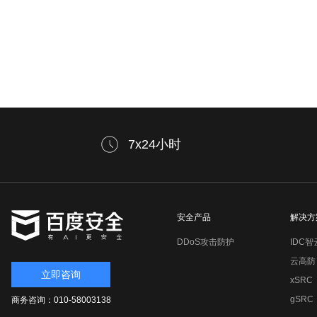
7x24小时
安全产品
解决方
DDoS攻击防护
IDC智
云高防
立即咨询
xSRC
gSRC
商务咨询：010-58003138