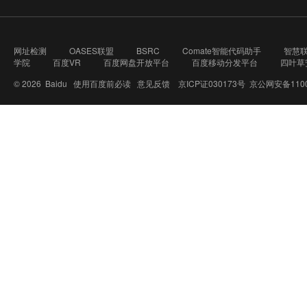
网址检测
OASES联盟
BSRC
Comate智能代码助手
智慧
学院
百度VR
百度网盘开放平台
百度移动分发平台
四叶草
© 2026 Baidu
使用百度前必读
意见反馈
京ICP证030173号
京公网安备1100