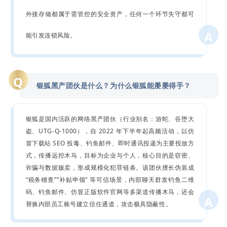
外接存储都属于需管控的安全资产，任何一个环节失守都可
A
能引发连锁风险。
Q
银狐黑产团伙是什么？为什么银狐能屡屡得手？
银狐是国内活跃的网络黑产团伙（行业别名：游蛇、谷堕大
盗、UTG‑Q‑1000），自 2022 年下半年起高频活动，以仿
冒下载站 SEO 投毒、钓鱼邮件、即时通讯投递为主要投放方
式，传播远控木马，目标为企业与个人，核心目的是窃密、
诈骗与数据贩卖，形成规模化犯罪链条。该团伙擅长伪装成
“税务稽查”“补贴申领” 等可信场景，内部聊天群发钓鱼二维
码、钓鱼邮件、仿冒正版软件官网等多渠道传播木马，还会
A
替换内部员工账号建立信任通道，攻击极具隐蔽性。